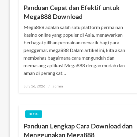
Panduan Cepat dan Efektif untuk
Mega888 Download
Mega888 adalah salah satu platform permainan
kasino online yang populer di Asia, menawarkan
berbagai pilihan permainan menarik bagi para
penggemar. mega888 Dalam artikel ini, kita akan
membahas bagaimana cara mengunduh dan
memasang aplikasi Mega888 dengan mudah dan
aman di perangkat…
Posted
July 16, 2026
admin
on
BLOG
Panduan Lengkap Cara Download dan
Menggunakan Mega888