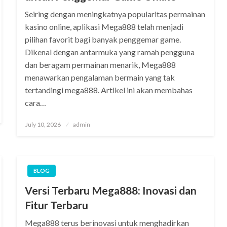
Seiring dengan meningkatnya popularitas permainan
kasino online, aplikasi Mega888 telah menjadi
pilihan favorit bagi banyak penggemar game.
Dikenal dengan antarmuka yang ramah pengguna
dan beragam permainan menarik, Mega888
menawarkan pengalaman bermain yang tak
tertandingi mega888. Artikel ini akan membahas
cara…
Posted
July 10, 2026
admin
on
BLOG
Versi Terbaru Mega888: Inovasi dan
Fitur Terbaru
Mega888 terus berinovasi untuk menghadirkan