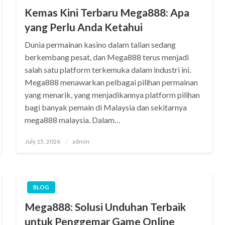
Kemas Kini Terbaru Mega888: Apa
yang Perlu Anda Ketahui
Dunia permainan kasino dalam talian sedang
berkembang pesat, dan Mega888 terus menjadi
salah satu platform terkemuka dalam industri ini.
Mega888 menawarkan pelbagai pilihan permainan
yang menarik, yang menjadikannya platform pilihan
bagi banyak pemain di Malaysia dan sekitarnya
mega888 malaysia. Dalam…
Posted
July 15, 2026
admin
on
BLOG
Mega888: Solusi Unduhan Terbaik
untuk Penggemar Game Online