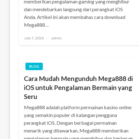
memberikan pengalaman gaming yang menghibur
dan mendebarkan langsung dari perangkat iOS
Anda. Artikel ini akan membahas cara download
Mega888…
Posted
July 7, 2026
admin
on
BLOG
Cara Mudah Mengunduh Mega888 di
iOS untuk Pengalaman Bermain yang
Seru
Mega888 adalah platform permainan kasino online
yang semakin populer di kalangan pengguna
perangkat iOS. Dengan berbagai permainan
menarik yang ditawarkan, Mega888 memberikan
pengalaman bermain yang menghibur dan berkesan.