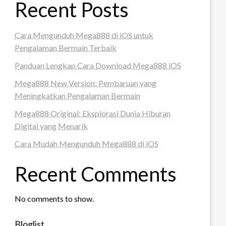
Recent Posts
Cara Mengunduh Mega888 di iOS untuk
Pengalaman Bermain Terbaik
Panduan Lengkap Cara Download Mega888 iOS
Mega888 New Version: Pembaruan yang
Meningkatkan Pengalaman Bermain
Mega888 Original: Eksplorasi Dunia Hiburan
Digital yang Menarik
Cara Mudah Mengunduh Mega888 di iOS
Recent Comments
No comments to show.
Bloglist