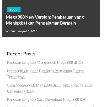
BLOG
Mega888 New Version: Pembaruan yang
Meningkatkan Pengalaman Bermain
admin
August 3, 2026
Recent Posts
Panduan Lengkap Mengunduh Mega888 di iOS
Mega888 Original: Platform Permainan Daring
Terpercaya
Cara Mengunduh Mega888 di iOS untuk Pengalaman
Bermain Terbaik
Panduan Lengkap Cara Download Mega888 iOS