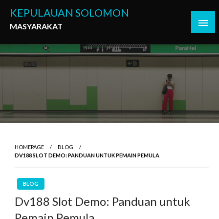
Skip
KEPULAUAN SOLOMON
to
MASYARAKAT
content
HOMEPAGE
BLOG
DV188 SLOT DEMO: PANDUAN UNTUK PEMAIN PEMULA
BLOG
Dv188 Slot Demo: Panduan untuk
Pemain Pemula