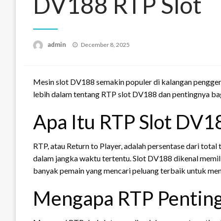
DV188 RTP Slot
Posted
admin
December 8, 2025
on
Mesin slot DV188 semakin populer di kalangan penggema
lebih dalam tentang RTP slot DV188 dan pentingnya ba
Apa Itu RTP Slot DV1
RTP, atau Return to Player, adalah persentase dari tot
dalam jangka waktu tertentu. Slot DV188 dikenal memil
banyak pemain yang mencari peluang terbaik untuk me
Mengapa RTP Pentin