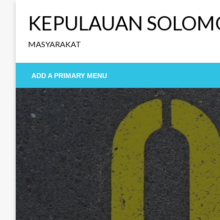
Skip
KEPULAUAN SOLOM
to
content
MASYARAKAT
ADD A PRIMARY MENU