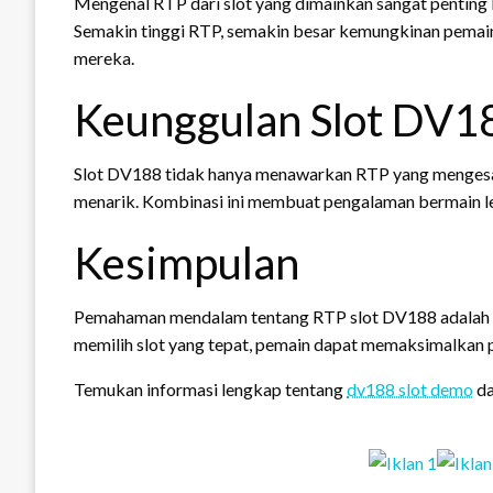
Mengenal RTP dari slot yang dimainkan sangat pentin
Semakin tinggi RTP, semakin besar kemungkinan pemai
mereka.
Keunggulan Slot DV1
Slot DV188 tidak hanya menawarkan RTP yang mengesank
menarik. Kombinasi ini membuat pengalaman bermain l
Kesimpulan
Pemahaman mendalam tentang RTP slot DV188 adalah k
memilih slot yang tepat, pemain dapat memaksimalkan 
Temukan informasi lengkap tentang
dv188 slot demo
d