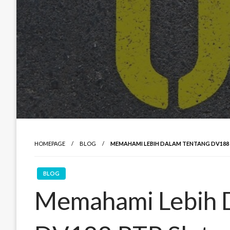
HOMEPAGE
BLOG
MEMAHAMI LEBIH DALAM TENTANG DV188
BLOG
Memahami Lebih 