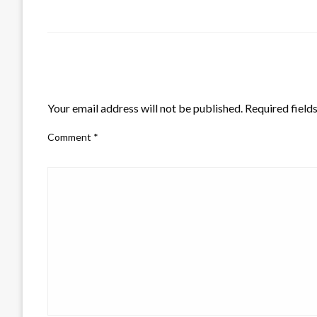
LEAVE A RESPONSE
Your email address will not be published.
Required field
Comment
*