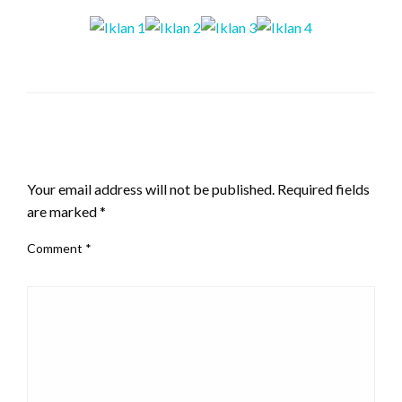
LEAVE A RESPONSE
Your email address will not be published.
Required fields
are marked
*
Comment
*