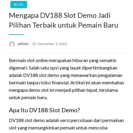
BLOG
Mengapa DV188 Slot Demo Jadi
Pilihan Terbaik untuk Pemain Baru
Posted
admin
December 1, 2025
on
Bermain slot online merupakan hiburan yang semakin
digemari. Salah satu opsi yang layak dipertimbangkan
adalah DV188 slot demo yang menawarkan pengalaman
bermain tanpa risiko finansial. Artikel ini akan membahas
mengapa demo slot ini menjadi pilihan tepat, terutama
untuk pemain baru.
Apa Itu DV188 Slot Demo?
DV188 slot demo adalah versi percobaan dari permainan
slot yang memungkinkan pemain untuk mencoba