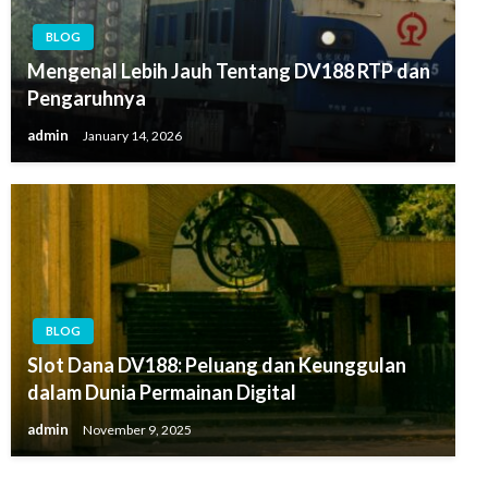
BLOG
Mengenal Lebih Jauh Tentang DV188 RTP dan
Pengaruhnya
admin
January 14, 2026
BLOG
Slot Dana DV188: Peluang dan Keunggulan
dalam Dunia Permainan Digital
admin
November 9, 2025