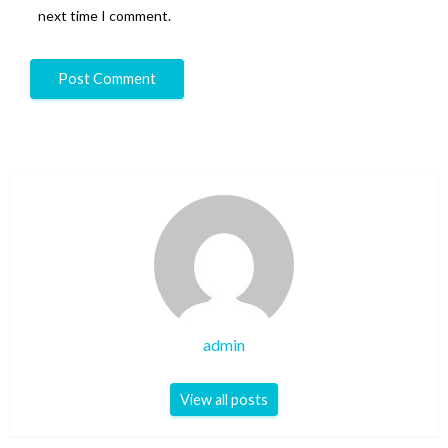
next time I comment.
admin
View all posts