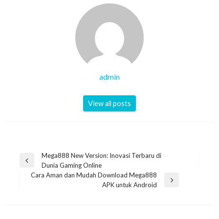
admin
View all posts
Post
Mega888 New Version: Inovasi Terbaru di
Previous
Dunia Gaming Online
navigation
Post
Cara Aman dan Mudah Download Mega888
Next
APK untuk Android
Post