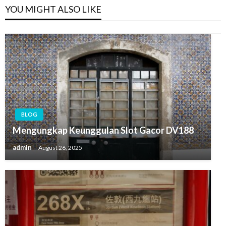
YOU MIGHT ALSO LIKE
BLOG
Mengungkap Keunggulan Slot Gacor DV188
admin
August 26, 2025