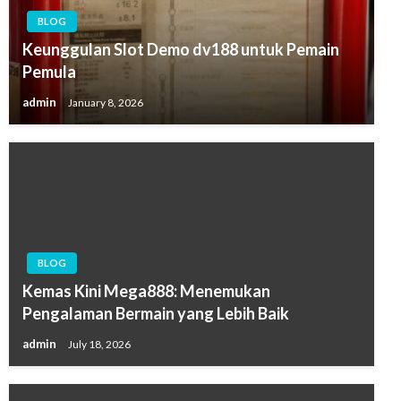
BLOG
Keunggulan Slot Demo dv188 untuk Pemain
Pemula
admin
January 8, 2026
BLOG
Kemas Kini Mega888: Menemukan
Pengalaman Bermain yang Lebih Baik
admin
July 18, 2026