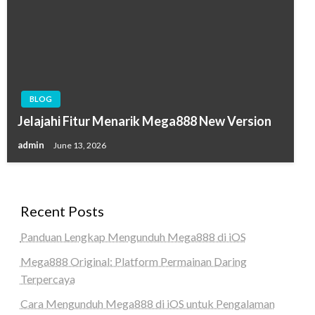
BLOG
Jelajahi Fitur Menarik Mega888 New Version
admin
June 13, 2026
Recent Posts
Panduan Lengkap Mengunduh Mega888 di iOS
Mega888 Original: Platform Permainan Daring
Terpercaya
Cara Mengunduh Mega888 di iOS untuk Pengalaman