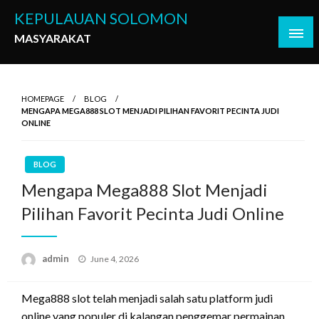
Skip
KEPULAUAN SOLOMON
to
MASYARAKAT
content
HOMEPAGE
BLOG
MENGAPA MEGA888 SLOT MENJADI PILIHAN FAVORIT PECINTA JUDI
ONLINE
BLOG
Mengapa Mega888 Slot Menjadi
Pilihan Favorit Pecinta Judi Online
Posted
admin
June 4, 2026
on
Mega888 slot telah menjadi salah satu platform judi
online yang populer di kalangan penggemar permainan