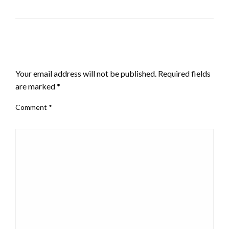
LEAVE A RESPONSE
Your email address will not be published.
Required fields
are marked
*
Comment
*