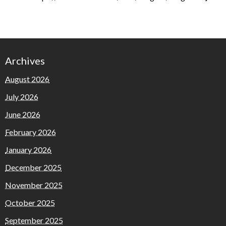
Archives
August 2026
July 2026
June 2026
February 2026
January 2026
December 2025
November 2025
October 2025
September 2025