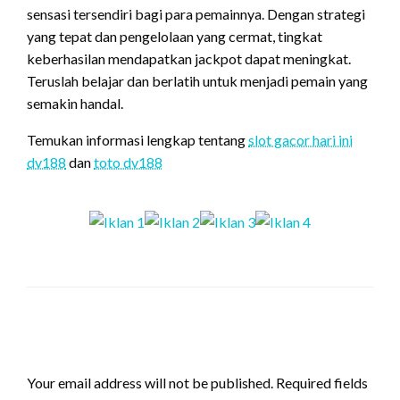
sensasi tersendiri bagi para pemainnya. Dengan strategi
yang tepat dan pengelolaan yang cermat, tingkat
keberhasilan mendapatkan jackpot dapat meningkat.
Teruslah belajar dan berlatih untuk menjadi pemain yang
semakin handal.
Temukan informasi lengkap tentang
slot gacor hari ini
dv188
dan
toto dv188
LEAVE A RESPONSE
Your email address will not be published.
Required fields