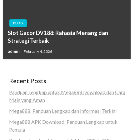
BLOG
Slot Gacor DV188: Rahasia Menang dan
Strategi Terbaik
admin
February 4, 2026
Recent Posts
Panduan Lengkap untuk Mega888 Download dan Cara
Main yang Aman
Mega888: Panduan Lengkap dan Informasi Terkini
Mega888 APK Download: Panduan Lengkap untuk
Pemula