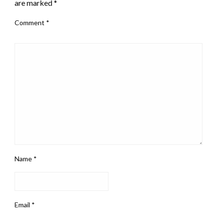
are marked
*
Comment
*
Name
*
Email
*