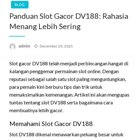
BLOG
Panduan Slot Gacor DV188: Rahasia
Menang Lebih Sering
Posted
admin
December 20, 2025
on
Slot gacor DV188 telah menjadi perbincangan hangat di
kalangan penggemar permainan slot online. Dengan
reputasi sebagai salah satu slot paling menguntungkan,
para pemain kini berburu tips dan trik untuk
memaksimalkan kemenangan. Artikel ini akan mengupas
tuntas tentang slot DV188 serta bagaimana cara
membuatnya lebih gacor.
Memahami Slot Gacor DV188
Slot DV188 dikenal menawarkan peluang besar untuk