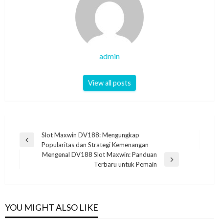
admin
View all posts
Post
Slot Maxwin DV188: Mengungkap
Previous
Popularitas dan Strategi Kemenangan
navigation
Post
Mengenal DV188 Slot Maxwin: Panduan
Next
Terbaru untuk Pemain
Post
YOU MIGHT ALSO LIKE