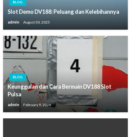
BLOG
Slot Demo DV188: Peluang dan Kelebihannya
admin
August 30, 2025
BLOG
Keunggulan dan Cara Bermain DV188 Slot
Pulsa
admin
February 9, 2026