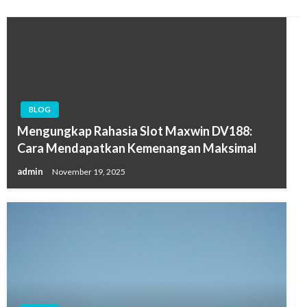
BLOG
Mengungkap Rahasia Slot Maxwin DV188:
Cara Mendapatkan Kemenangan Maksimal
admin
November 19, 2025