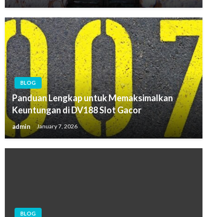
BLOG
Panduan Lengkap untuk Memaksimalkan
Keuntungan di DV188 Slot Gacor
admin
January 7, 2026
BLOG