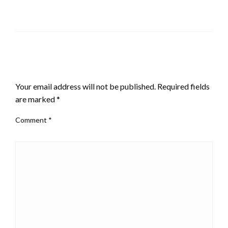
LEAVE A RESPONSE
Your email address will not be published.
Required fields
are marked
*
Comment
*