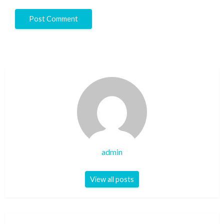
admin
View all posts