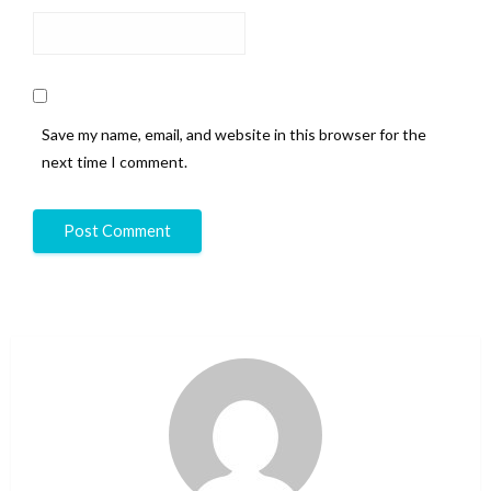
Save my name, email, and website in this browser for the
next time I comment.