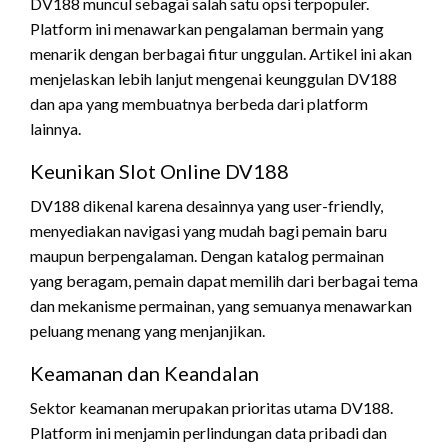
DV188 muncul sebagai salah satu opsi terpopuler.
Platform ini menawarkan pengalaman bermain yang
menarik dengan berbagai fitur unggulan. Artikel ini akan
menjelaskan lebih lanjut mengenai keunggulan DV188
dan apa yang membuatnya berbeda dari platform
lainnya.
Keunikan Slot Online DV188
DV188 dikenal karena desainnya yang user-friendly,
menyediakan navigasi yang mudah bagi pemain baru
maupun berpengalaman. Dengan katalog permainan
yang beragam, pemain dapat memilih dari berbagai tema
dan mekanisme permainan, yang semuanya menawarkan
peluang menang yang menjanjikan.
Keamanan dan Keandalan
Sektor keamanan merupakan prioritas utama DV188.
Platform ini menjamin perlindungan data pribadi dan