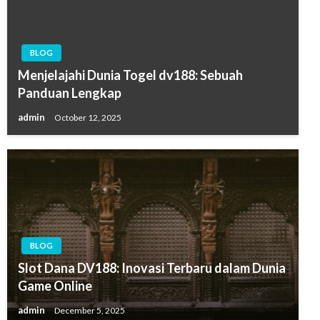
BLOG
Menjelajahi Dunia Togel dv188: Sebuah
Panduan Lengkap
admin
October 12, 2025
BLOG
Slot Dana DV188: Inovasi Terbaru dalam Dunia
Game Online
admin
December 5, 2025