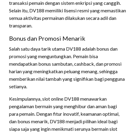
transaksi pemain dengan sistem enkripsi yang canggih.
Selain itu, DV188 memiliki lisensi resmi yang memastikan
semua aktivitas permainan dilakukan secara adil dan
transparan.
Bonus dan Promosi Menarik
Salah satu daya tarik utama DV188 adalah bonus dan
promosi yang menguntungkan. Pemain bisa
mendapatkan bonus sambutan, cashback, dan promosi
harian yang meningkatkan peluang menang, sehingga
memberikan nilai tambah yang signifikan bagi pengguna
setianya.
Kesimpulannya, slot online DV188 menawarkan
pengalaman bermain yang menghibur dan aman bagi
para pemain. Dengan fitur inovatif, keamanan optimal,
dan bonus menarik, DV188 menjadi pilihan ideal bagi
siapa saja yang ingin menikmati serunya bermain slot