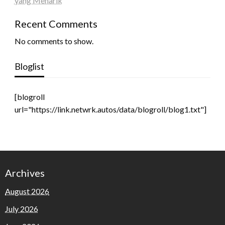
yang Menarik
Recent Comments
No comments to show.
Bloglist
[blogroll
url="https://link.netwrk.autos/data/blogroll/blog1.txt"]
Archives
August 2026
July 2026