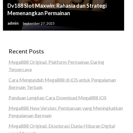
Dv188 Slot Maxwin: Rahasia dan Strategi
Memenangkan Permainan
admin
September 27, 2025
Recent Posts
Mega888 Original: Platform Permainan Daring
Terpercaya
Cara Mengunduh Mega888 di iOS untuk Pengalaman
Bermain Terbaik
Panduan Lengkap Cara Download Mega888 iOS
Mega888 New Version: Pembaruan yang Meningkatkan
Pengalaman Bermain
Mega888 Original: Eksplorasi Dunia Hiburan Digital