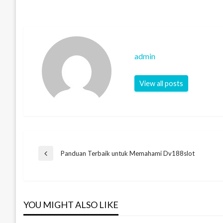
admin
View all posts
Post
Panduan Terbaik untuk Memahami Dv188slot
Previous
Post
navigation
YOU MIGHT ALSO LIKE