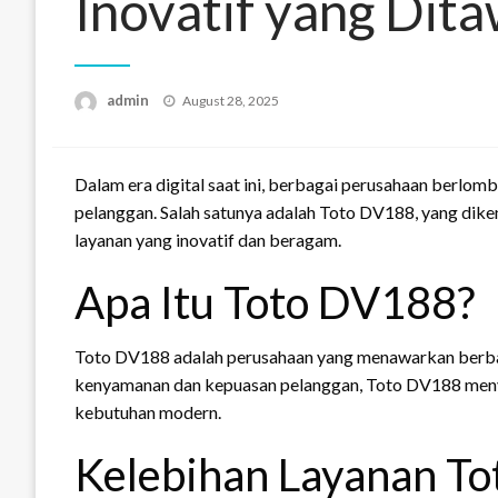
Inovatif yang Dit
Posted
admin
August 28, 2025
on
Dalam era digital saat ini, berbagai perusahaan berl
pelanggan. Salah satunya adalah Toto DV188, yang dike
layanan yang inovatif dan beragam.
Apa Itu Toto DV188?
Toto DV188 adalah perusahaan yang menawarkan berbag
kenyamanan dan kepuasan pelanggan, Toto DV188 meny
kebutuhan modern.
Kelebihan Layanan T