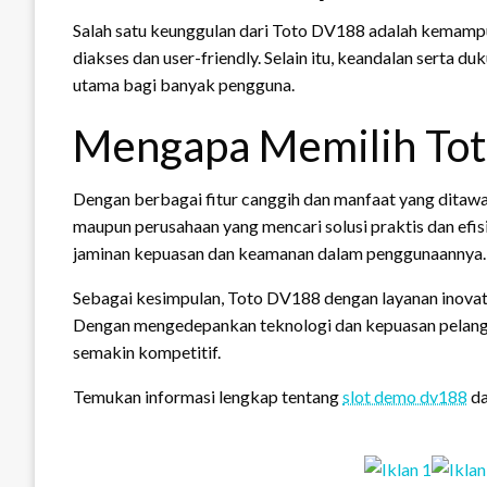
Salah satu keunggulan dari Toto DV188 adalah kemam
diakses dan user-friendly. Selain itu, keandalan serta 
utama bagi banyak pengguna.
Mengapa Memilih To
Dengan berbagai fitur canggih dan manfaat yang ditawa
maupun perusahaan yang mencari solusi praktis dan efi
jaminan kepuasan dan keamanan dalam penggunaannya.
Sebagai kesimpulan, Toto DV188 dengan layanan inovat
Dengan mengedepankan teknologi dan kepuasan pelangga
semakin kompetitif.
Temukan informasi lengkap tentang
slot demo dv188
d