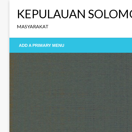
Skip
KEPULAUAN SOLOM
to
content
MASYARAKAT
ADD A PRIMARY MENU