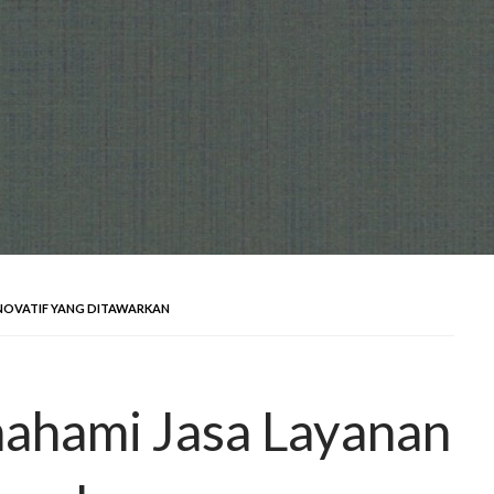
INOVATIF YANG DITAWARKAN
ahami Jasa Layanan