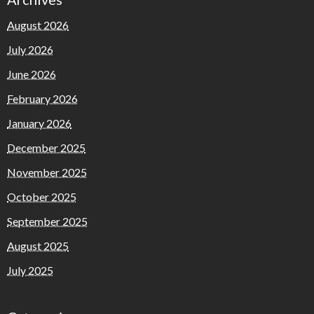
August 2026
July 2026
June 2026
February 2026
January 2026
December 2025
November 2025
October 2025
September 2025
August 2025
July 2025