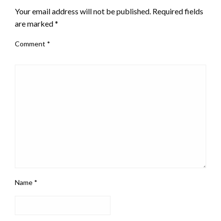
Your email address will not be published.
Required fields
are marked
*
Comment
*
Name
*