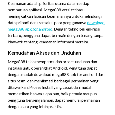
Keamanan adalah prioritas utama dalam setiap
pembaruan aplikasi. Mega888 versi terbaru
meningkatkan lapisan keamanannya untuk melindungi
data pribadi dan transaksi para penggunanya
download
mega888 apk for android
. Dengan teknologi enkripsi
terbaru, pengguna dapat bermain dengan tenang tanpa
khawatir tentang keamanan informasi mereka.
Kemudahan Akses dan Unduhan
Mega888 telah mempermudah proses unduhan dan
instalasi untuk perangkat Android. Pengguna dapat
dengan mudah download mega888 apk for android dari
situs resmi dan menikmati berbagai permainan yang
ditawarkan. Proses install yang cepat dan mudah
memastikan bahwa siapa pun, baik pemula maupun
pengguna berpengalaman, dapat memulai permainan
dengan cara yang lebih praktis.