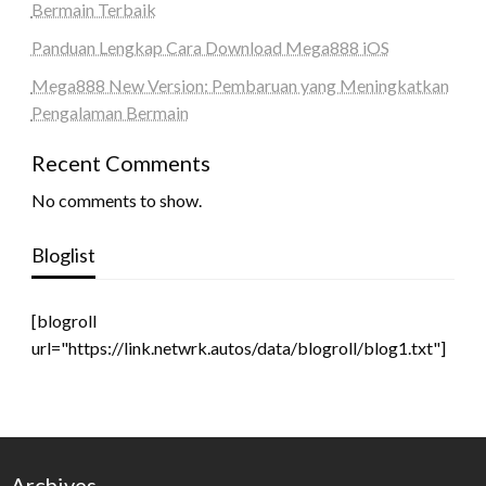
Bermain Terbaik
Panduan Lengkap Cara Download Mega888 iOS
Mega888 New Version: Pembaruan yang Meningkatkan
Pengalaman Bermain
Recent Comments
No comments to show.
Bloglist
[blogroll
url="https://link.netwrk.autos/data/blogroll/blog1.txt"]
Archives