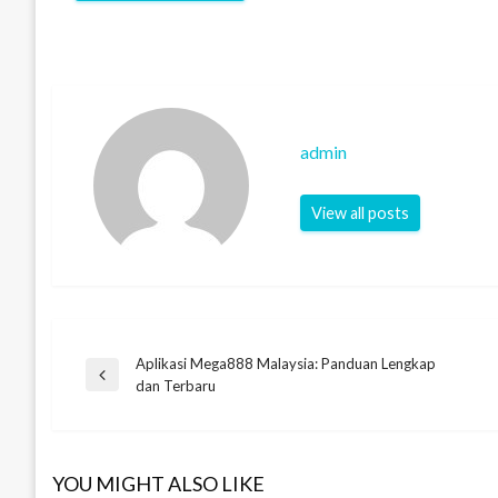
admin
View all posts
Aplikasi Mega888 Malaysia: Panduan Lengkap
Post
Previous
dan Terbaru
Post
navigation
YOU MIGHT ALSO LIKE