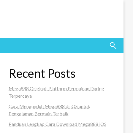
Recent Posts
Mega888 Original: Platform Permainan Daring
Terpercaya
Cara Mengunduh Mega888 di iOS untuk
Pengalaman Bermain Terbaik
Panduan Lengkap Cara Download Mega888 iOS